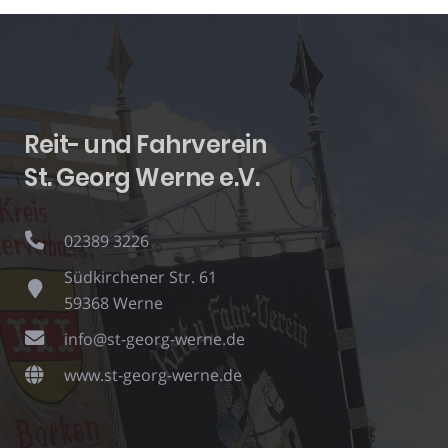
Reit- und Fahrverein
St. Georg Werne e.V.
02389 3226
Südkirchener Str. 61
59368 Werne
info@st-georg-werne.de
www.st-georg-werne.de