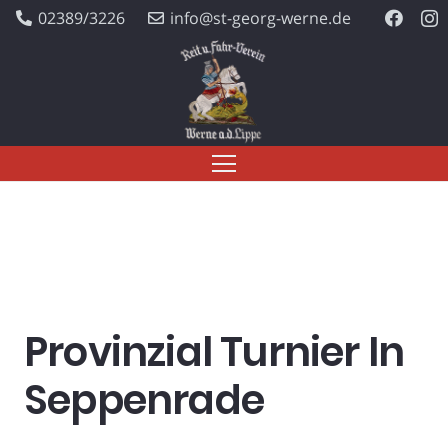
02389/3226
info@st-georg-werne.de
Provinzial Turnier In
Seppenrade