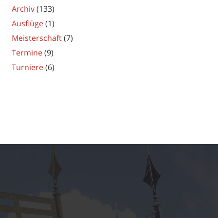
Archiv
(133)
Ausflüge
(1)
Meisterschaft
(7)
Termine
(9)
Turniere
(6)