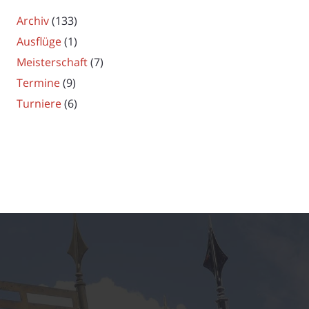
Archiv
(133)
Ausflüge
(1)
Meisterschaft
(7)
Termine
(9)
Turniere
(6)