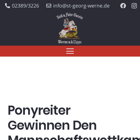
02389/3226
info@st-georg-werne.de
Ponyreiter
Gewinnen Den