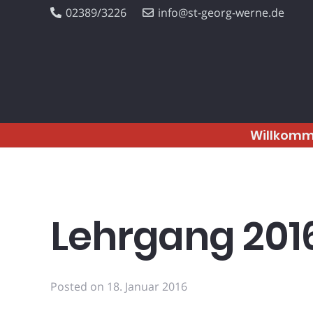
02389/3226
info@st-georg-werne.de
Willkom
Lehrgang 201
Posted on
18. Januar 2016