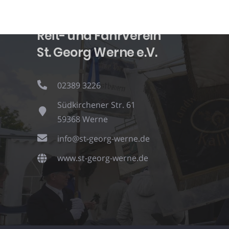
Reit- und Fahrverein
St. Georg Werne e.V.
02389 3226
Südkirchener Str. 61
59368 Werne
info@st-georg-werne.de
www.st-georg-werne.de