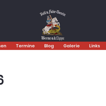
men
Termine
Blog
Galerie
Links
6