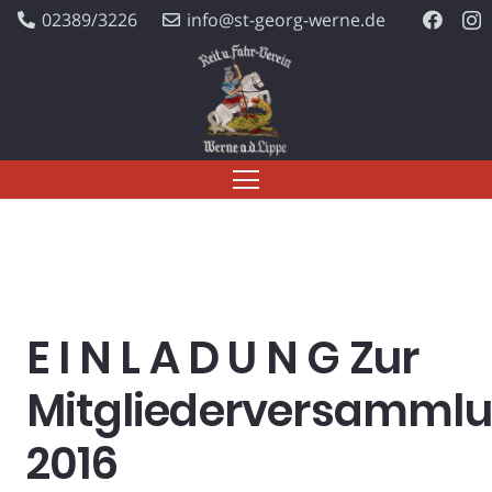
02389/3226
info@st-georg-werne.de
E I N L A D U N G Zur
Mitgliederversamml
2016