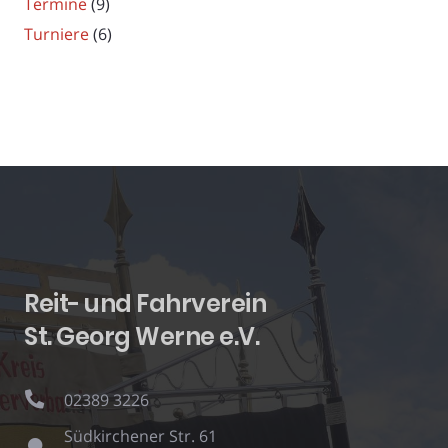
Termine
(9)
Turniere
(6)
Reit- und Fahrverein
St. Georg Werne e.V.
02389 3226
Südkirchener Str. 61