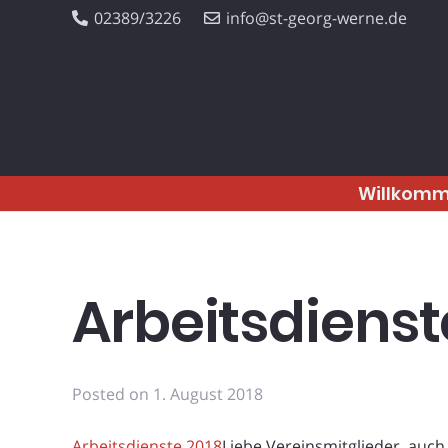
02389/3226
info@st-georg-werne.de
Willkom
Arbeitsdienst
Posted on
1. August 2018
Arbeitsdienste 2018
Liebe Vereinsmitglieder, auc