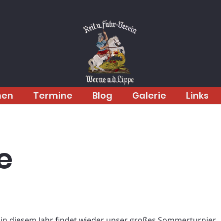
men
Termine
Blog
Galerie
Links
e
h in diesem Jahr findet wieder unser großes Sommerturnier