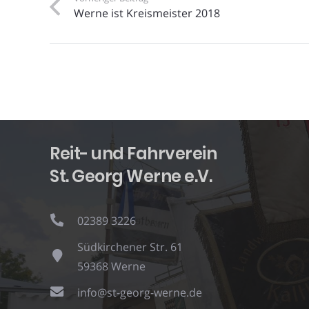
Werne ist Kreismeister 2018
Reit- und Fahrverein
St. Georg Werne e.V.
02389 3226
Südkirchener Str. 61
59368 Werne
info@st-georg-werne.de